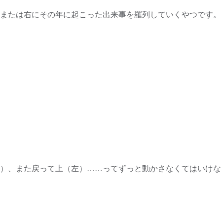
または右にその年に起こった出来事を羅列していくやつです。
）、また戻って上（左）……ってずっと動かさなくてはいけな