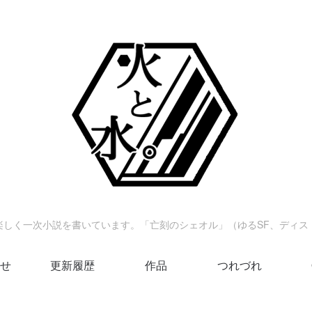
楽しく一次小説を書いています。「亡刻のシェオル」（ゆるSF、ディス
せ
更新履歴
作品
つれづれ