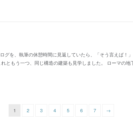
ログを、執筆の休憩時間に見返していたら、「そう言えば！」
これともう一つ、同じ構造の建築も見学しました。 ローマの地
1
2
3
4
5
6
7
→