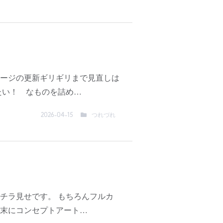
ージの更新ギリギリまで見直しは
たい！ なものを詰め…
つれづれ
2026-04-15
チラ見せです。 もちろんフルカ
末にコンセプトアート…