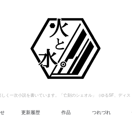
楽しく一次小説を書いています。「亡刻のシェオル」（ゆるSF、ディス
せ
更新履歴
作品
つれづれ