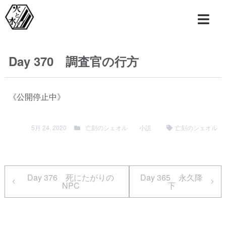
Day 370 調査官の行方
《公開停止中》
5月 24, 2020
亡刻のシェオル
小説
亡刻のシェオル
Day 376 死にたがりの
Day 365 永久降
NPC
下