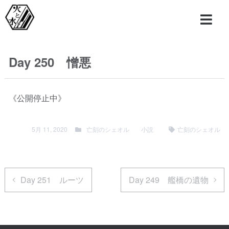
Day 250 憎悪
《公開停止中》
5月 11, 2020
亡刻のシェオル
小説
亡刻のシェオル
Day 251 ルーツ
Day 249 艦橋の遺物