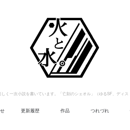
楽しく一次小説を書いています。「亡刻のシェオル」（ゆるSF、ディス
せ
更新履歴
作品
つれづれ