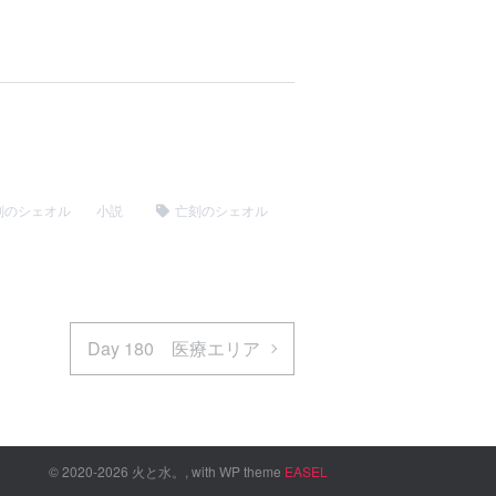
刻のシェオル
小説
亡刻のシェオル
Day 180 医療エリア
© 2020-2026 火と水。, with WP theme
EASEL